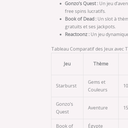
Gonzo’s Quest :
Un jeu d’aven
free spins lucratifs.
Book of Dead :
Un slot à thèm
gratuits et ses jackpots.
Reactoonz :
Un jeu dynamique
Tableau Comparatif des Jeux avec T
Jeu
Thème
Gems et
Starburst
1
Couleurs
Gonzo’s
Aventure
1
Quest
Book of
Égypte