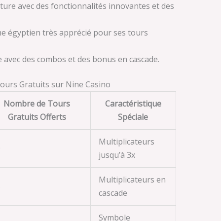
ture avec des fonctionnalités innovantes et des
e égyptien très apprécié pour ses tours
 avec des combos et des bonus en cascade.
ours Gratuits sur Nine Casino
Nombre de Tours
Caractéristique
Gratuits Offerts
Spéciale
Multiplicateurs
0
jusqu’à 3x
Multiplicateurs en
5
cascade
Symbole