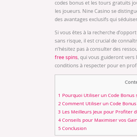
codes bonus et les tours gratuits jou
les joueurs. Nine Casino se disting
des avantages exclusifs qui séduisen
Si vous êtes à la recherche d’oppor
sans risque, il est crucial de connaît
n’hésitez pas à consulter des ress
free spins
, qui vous guideront vers
conditions à respecter pour en prof
Cont
1
Pourquoi Utiliser un Code Bonus 
2
Comment Utiliser un Code Bonus 
3
Les Meilleurs Jeux pour Profiter 
4
Conseils pour Maximiser vos Gain
5
Conclusion