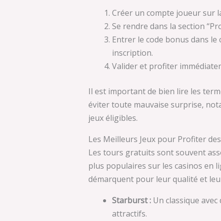
Créer un compte joueur sur l
Se rendre dans la section “P
Entrer le code bonus dans le 
inscription.
Valider et profiter immédiate
Il est important de bien lire les te
éviter toute mauvaise surprise, not
jeux éligibles.
Les Meilleurs Jeux pour Profiter de
Les tours gratuits sont souvent asso
plus populaires sur les casinos en li
démarquent pour leur qualité et leur
Starburst :
Un classique avec 
attractifs.