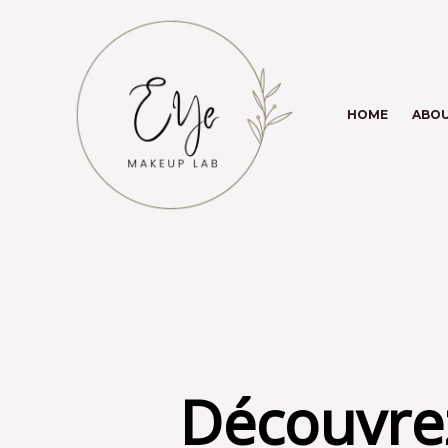
Skip
to
content
HOME
ABO
Découvrez