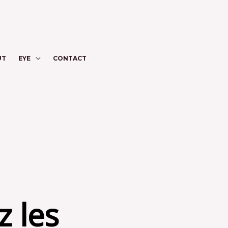
UT
EYE
CONTACT
 les